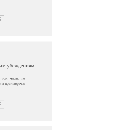
ким убеждениям
 том числе, по
 в противоречие