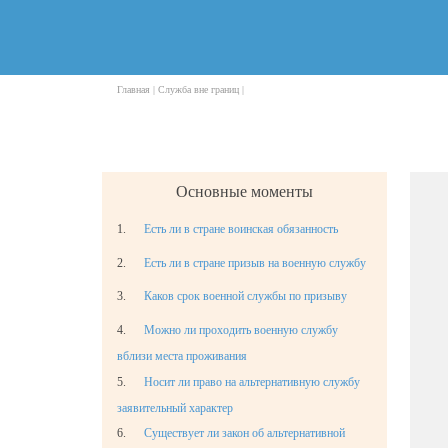
Главная |
Служба вне границ |
Основные моменты
1.
Есть ли в стране воинская обязанность
2.
Есть ли в стране призыв на военную службу
3.
Каков срок военной службы по призыву
4.
Можно ли проходить военную службу
вблизи места проживания
5.
Носит ли право на альтернативную службу
заявительный характер
6.
Существует ли закон об альтернативной