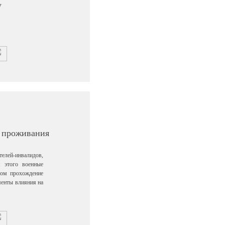
у
а проживания
лей-инвалидов,
я этого военные
лом прохождение
менты влияния на