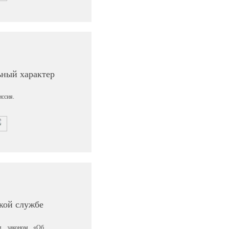
ьный характер
иссия.
кой службе
ым законом «Об