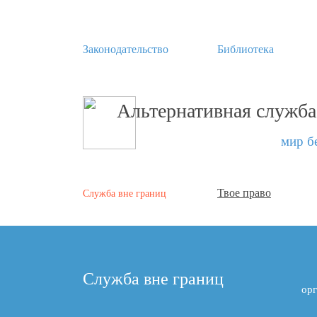
Законодательство
Библиотека
Альтернативная служба
мир б
Твое право
Служба вне границ
Служба вне границ
орг