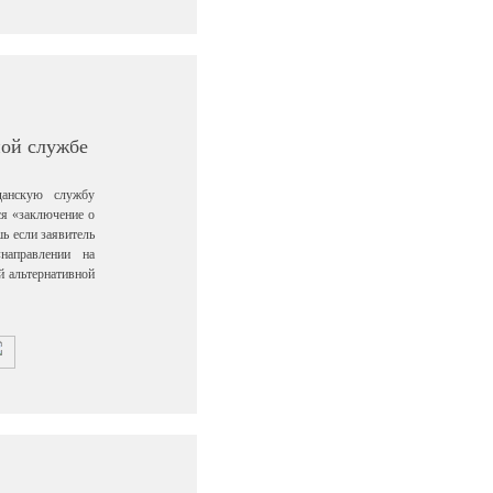
ной службе
данскую службу
ся «заключение о
ь если заявитель
направлении на
й альтернативной