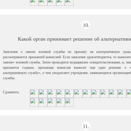
10.
Какой орган принимает решение об альтернатив
Заявление о замене военной службы по призыву на альтернативную граж
рассматривается призывной комиссией. Если заявление удовлетворяется, то выносит
замене» военной службы. Затем проводится медицинское освидетельствование, и, лиш
признается годным, призывная комиссия выносит еще одно решение о «
альтернативную службу», о чем уведомляет учреждение, занимающееся организацие
службы.
Сравнить:
11.