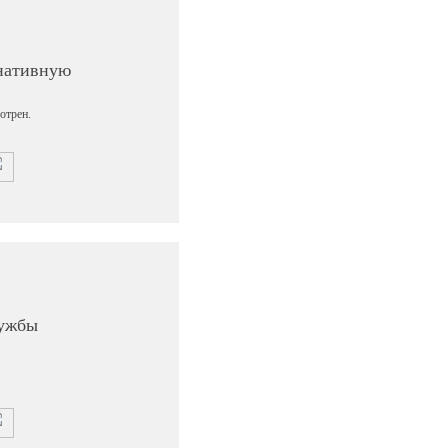
рнативную
отрен.
лужбы