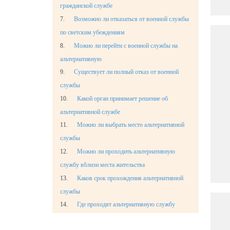
гражданской службе
7.
Возможно ли отказаться от военной службы
по светским убеждениям
8.
Можно ли перейти с военной службы на
альтернативную
9.
Существует ли полный отказ от военной
службы
10.
Какой орган принимает решение об
альтернативной службе
11.
Можно ли выбрать место альтернативной
службы
12.
Можно ли проходить альтернативную
службу вблизи места жительства
13.
Каков срок прохождения альтернативной
службы
14.
Где проходят альтернативную службу