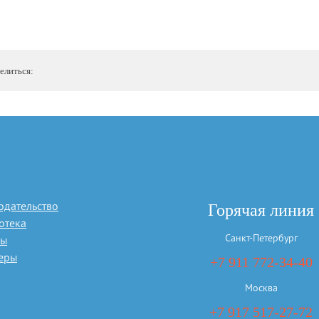
елиться:
одательство
Горячая линия
отека
Санкт-Петербург
сы
еры
+7 911 772-34-40
Москва
+7 917 517-27-72