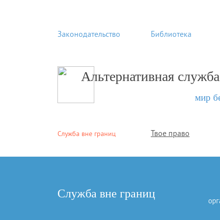
Законодательство
Библиотека
Альтернативная служба
мир б
Твое право
Служба вне границ
Служба вне границ
орг