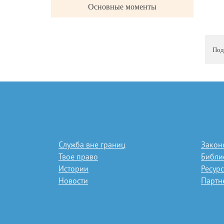
Основные моменты
Под
Служба вне границ
Закон
Твое право
Библи
Истории
Ресур
Новости
Партн