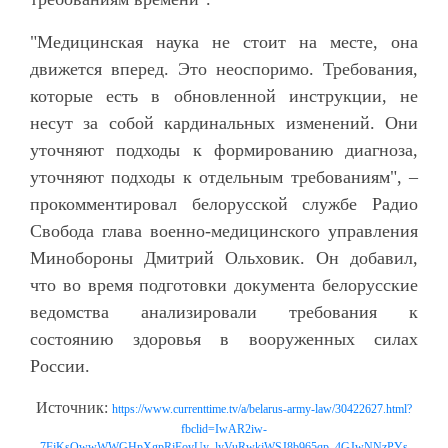
"Медицинская наука не стоит на месте, она
движется вперед. Это неоспоримо. Требования,
которые есть в обновленной инструкции, не
несут за собой кардинальных изменений. Они
уточняют подходы к формированию диагноза,
уточняют подходы к отдельным требованиям", –
прокомментировал белорусской службе Радио
Свобода глава военно-медицинского управления
Минобороны Дмитрий Ольховик. Он добавил,
что во время подготовки документа белорусские
ведомства анализировали требования к
состоянию здоровья в вооруженных силах
России.
Источник:
https://www.currenttime.tv/a/belarus-army-law/30422627.html?
fbclid=IwAR2iw-
7FjKsQwwWWGHpXgpRjEovUy_lyVuRwkjWSJ8b965qp_4GJwNNzPYs