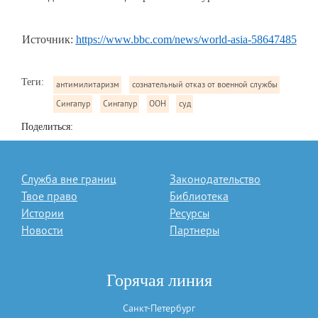
Источник:
https://www.bbc.com/news/world-asia-58647485
Теги:
антимилитаризм
сознательный отказ от военной службы
Сингапур
Сингапур
ООН
суд
Поделиться:
Служба вне границ
Законодательство
Твое право
Библиотека
Истории
Ресурсы
Новости
Партнеры
Горячая линия
Санкт-Петербург