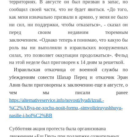
территориях. В августе он был призван в запас, но
сообщил своей части, что не будет явиться. «До того,
как меня изначально призвали в армию, у меня не было
ни сил, ни поддержки, чтобы отказаться», - сказал он
перед своим недавним тюремным
заключением. «Однако теперь я понимаю, что какую бы
роль вы ни выполняли в израильских вооруженных
силах, это позволяет оккупации продолжаться».
Фельд
на этой неделе был приговорен к 14 дням за решеткой.
Израильская отказчица от военной службы по
убеждениям совести Шахар Перец и отказчик Эран
Авив были приговорены к заключению еще в августе, о
чем мы писали ранее
https://alternativeservice.info/novosti/lyudi/izrail.-
%C2%ABya-ne-xochu-nosit-formu,-simvoliziruyushhuyu-
nasilie-i-bol%C2%BB
Субботняя акция протеста была организована
движением «Еш Гвул» при поддержке сознательных